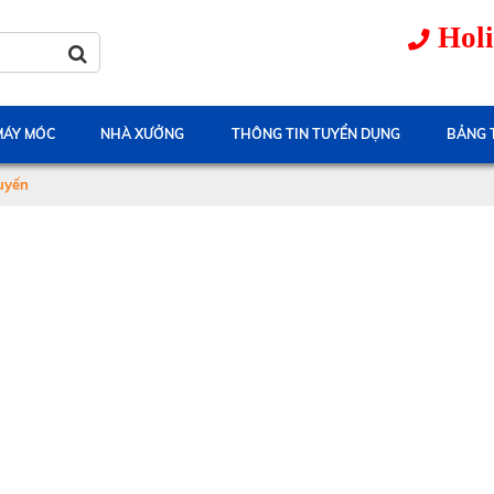
Holi
 MÁY MÓC
NHÀ XƯỞNG
THÔNG TIN TUYỂN DỤNG
BẢNG 
xuyến