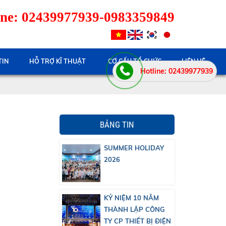
ne: 02439977939-0983359849
TIN
HỖ TRỢ KĨ THUẬT
CƠ CẤU TỔ CHỨC
LIÊN HỆ
Hotline: 02439977939
BẢNG TIN
SUMMER HOLIDAY
2026
KỶ NIỆM 10 NĂM
THÀNH LẬP CÔNG
TY CP THIẾT BỊ ĐIỆN