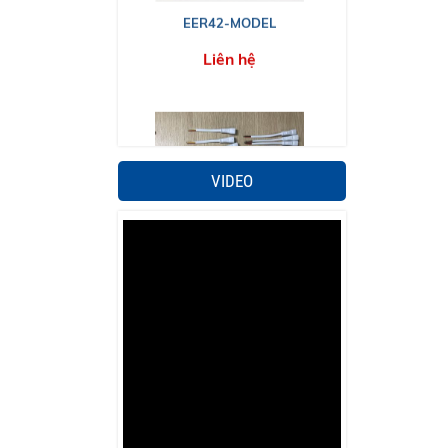
EER42-MODEL
Liên hệ
VIDEO
Đầu dây cắm
Liên hệ