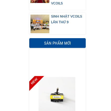
VCOILS
SINH NHẬT VCOILS
LẦN THỨ 9
SẢN PHẨM MỚI