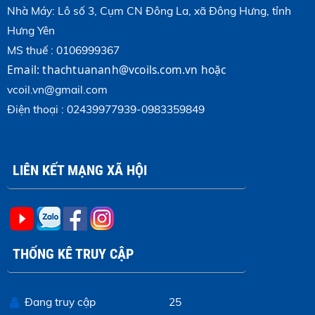
Nhà Máy: Lô số 3, Cụm CN Đông La, xã Đông Hưng, tỉnh
Hưng Yên
MS thuế : 0106999367
Email:
thachtuananh@vcoils.com.vn
hoặc 
vcoil.vn@gmail.com
Điện thoại : 02439977939-0983359849
LIÊN KẾT MẠNG XÃ HỘI
THỐNG KÊ TRUY CẬP
Đang truy cập
25